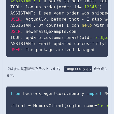
ASSISTANT: I'
m sorry to hear that. Let m
TOOL: lookup_order
(
order_id
=
'12345'
)
ASSISTANT: I see your order was shipped 
USER
:
 Actually, before that - I also want
ASSISTANT: Of course
!
 I can 
help
 with bo
USER
:
 newemail@example.com

TOOL: update_customer_email
(
old
=
'old@exa
ASSISTANT: Email updated successfully
!
USER
:
 The package arrived damaged
では次に長期記憶をテストします。
を作成し
longmemory.py
ます。
from
 bedrock_agentcore
.
memory 
import
 Memo
client 
=
 MemoryClient
(
region_name
=
"us-we