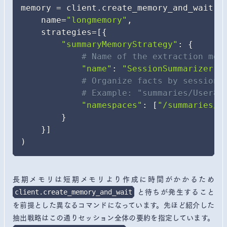
memory 
=
 client
.
create_memory_and_wait
(
    name
=
"longmemory"
,
    strategies
=
[
{
"summaryMemoryStrategy"
:
{
# Name of the extraction mod
"name"
:
"SessionSummarizer"
,
# Organize facts by session 
# Example: "summaries/User84
"namespaces"
:
[
"/summaries/{
}
}
]
)
長期メモリは短期メモリより作成に時間がかかるため
と待ちが発生すること
client.create_memory_and_wait
を前提とした異なるコマンドになっています。先ほど紹介した
抽出戦略はこの通りセッション全体の要約を指定しています。