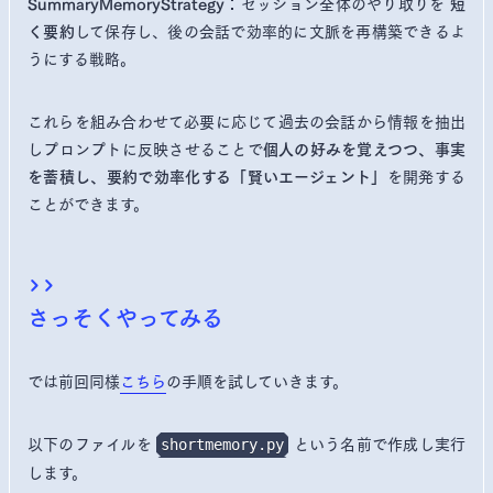
セッション全体のやり取りを
SummaryMemoryStrategy：
短
して保存し、後の会話で効率的に文脈を再構築できるよ
く要約
うにする戦略。
これらを組み合わせて必要に応じて過去の会話から情報を抽出
しプロンプトに反映させることで
個人の好みを覚えつつ、事実
を開発する
を蓄積し、要約で効率化する「賢いエージェント」
ことができます。
さっそくやってみる
では前回同様
こちら
の手順を試していきます。
以下のファイルを
という名前で作成し実行
shortmemory.py
します。