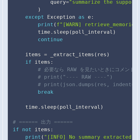
            query
=
"summarize the support
)
except
 Exception 
as
 e
:
print
(
f"[WARN] retrieve_memories
        time
.
sleep
(
poll_interval
)
continue
    items 
=
 _extract_items
(
res
)
if
 items
:
# 必要なら RAW を見たいときにコメント
# print("---- RAW ----")
# print(json.dumps(res, indent=2
break
    time
.
sleep
(
poll_interval
)
# ====== 出力 ======
if
not
 items
:
print
(
"[INFO] No summary extracted y