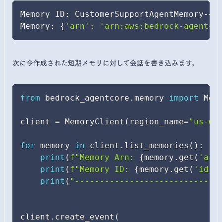
Memory ID: CustomerSupportAgentMemory-4gC
Memory: 
{
'arn'
:
'arn:aws:bedrock-agentco
次に今作成された短期メモリに対して会話を書き込みます。
from
 bedrock_agentcore
.
memory 
import
 Memo
client 
=
 MemoryClient
(
region_name
=
"us-we
for
 memory 
in
 client
.
list_memories
(
)
:
print
(
f"Memory Arn: 
{
memory
.
get
(
'arn
print
(
f"Memory ID: 
{
memory
.
get
(
'id'
)
print
(
"-----------------------------
client
.
create_event
(