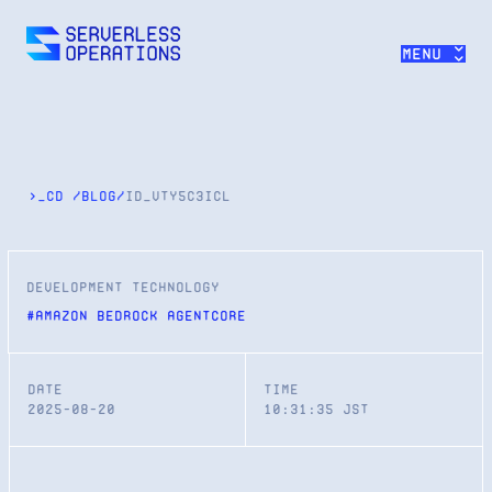
>>
Menu
>_cd
/
blog
/
id_
vty5c3icl
development technology
#
Amazon Bedrock AgentCore
Date
Time
2025-08-20
10:31:35
JST