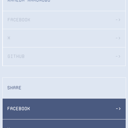
Kameda Harunobu
Facebook
->
X
->
GitHub
->
Share
Facebook
->