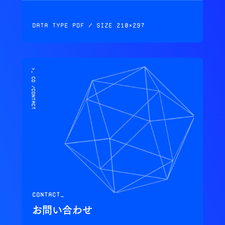
Data Type PDF / Size 210×297
>_ cd /contact
contact_
お問い合わせ