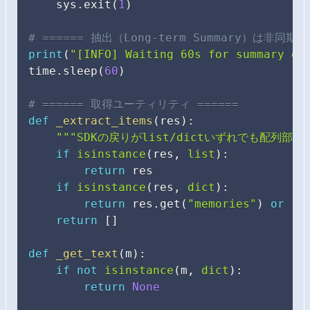
    sys
.
exit
(
1
)
# ====== 抽出（Long-term Summary）は非同期
print
(
"[INFO] Waiting 60s for summary ex
time
.
sleep
(
60
)
# ====== 取得ユーティリティ ======
def
_extract_items
(
res
)
:
"""SDKの戻りがlist/dictいずれでも配列部分
if
isinstance
(
res
,
list
)
:
return
 res

if
isinstance
(
res
,
dict
)
:
return
 res
.
get
(
"memories"
)
or
 re
return
[
]
def
_get_text
(
m
)
:
if
not
isinstance
(
m
,
dict
)
:
return
None