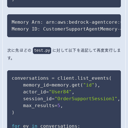
Memory Arn: arn:aws:bedrock-agentcore:us-
Memory ID: CustomerSupportAgentMemory-4g
次に先ほどの
に対して以下を追記して再度実行しま
test.py
す。
conversations 
=
 client
.
list_events
(
    memory_id
=
memory
.
get
(
"id"
)
,
    actor_id
=
"User84"
,
    session_id
=
"OrderSupportSession1"
,
    max_results
=
5
,
)
for
 ev 
in
 conversations
: