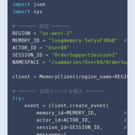
import
import
 sys

# ====== 設定 ======
REGION 
=
"us-west-2"
MEMORY_ID 
=
"longmemory-5xFyxF30b8"
# 
ACTOR_ID 
=
"User84"
SESSION_ID 
=
"OrderSupportSession1"
NAMESPACE 
=
"/summaries/User84/OrderSupp
client 
=
 MemoryClient
(
region_name
=
REGION
# ====== 会話イベントを投入 ======
try
:
    event 
=
 client
.
create_event
(
        memory_id
=
MEMORY_ID
,
# c
        actor_id
=
ACTOR_ID
,
# 
        session_id
=
SESSION_ID
,
# 
        messages
=
[