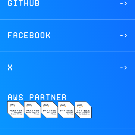
GitHub
->
Facebook
->
X
->
AWS Partner