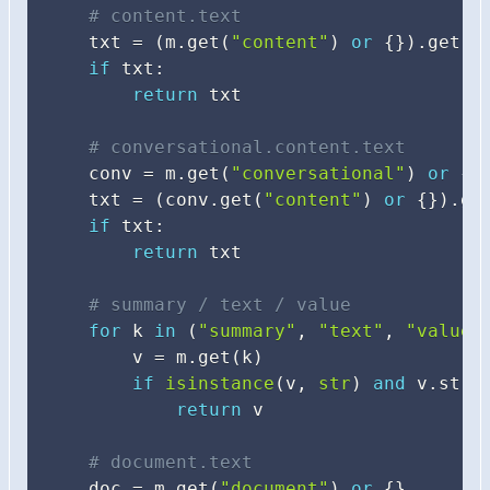
# content.text
    txt 
=
(
m
.
get
(
"content"
)
or
{
}
)
.
get
(
"
if
 txt
:
return
 txt

# conversational.content.text
    conv 
=
 m
.
get
(
"conversational"
)
or
{
}
    txt 
=
(
conv
.
get
(
"content"
)
or
{
}
)
.
ge
if
 txt
:
return
 txt

# summary / text / value
for
 k 
in
(
"summary"
,
"text"
,
"value"
        v 
=
 m
.
get
(
k
)
if
isinstance
(
v
,
str
)
and
 v
.
stri
return
 v

# document.text
    doc 
=
 m
.
get
(
"document"
)
or
{
}