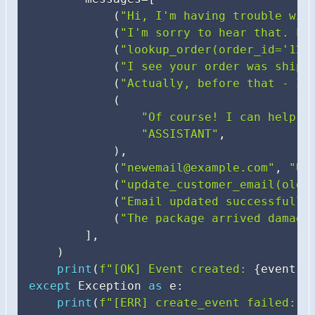
(
"Hi, I'm having trouble wit
(
"I'm sorry to hear that. Le
(
"lookup_order(order_id='123
(
"I see your order was shipp
(
"Actually, before that - I 
(
"Of course! I can help w
"ASSISTANT"
,
)
,
(
"newemail@example.com"
,
"US
(
"update_customer_email(old=
(
"Email updated successfully
(
"The package arrived damage
]
,
)
print
(
f"[OK] Event created: 
{
event
.
g
except
 Exception 
as
 e
:
print
(
f"[ERR] create_event failed: 
{