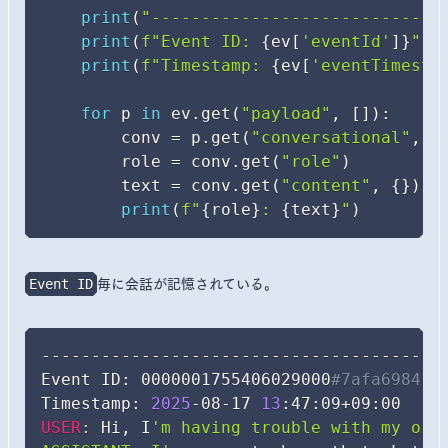
print
(
"-----------------------------
print
(
f"Event ID: 
{
ev
[
'eventId'
]
}
"
)
print
(
f"Timestamp: 
{
ev
[
'eventTimesta
for
 p 
in
 ev
.
get
(
"payload"
,
[
]
)
:
        conv 
=
 p
.
get
(
"conversational"
,
{
        role 
=
 conv
.
get
(
"role"
)
        text 
=
 conv
.
get
(
"content"
,
{
}
)
.
g
print
(
f"
{
role
}
: 
{
text
}
"
)
毎に会話が記憶されている。
Event ID
-----------------------------------------
Event ID: 0000001755406029000
#7afa6984
Timestamp: 
2025
-08-17 
13
USER
:
 Hi, I
'm having trouble with my orde