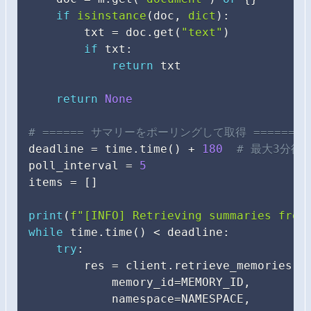
if
isinstance
(
doc
,
dict
)
:
        txt 
=
 doc
.
get
(
"text"
)
if
 txt
:
return
 txt

return
None
# ====== サマリーをポーリングして取得 ======
deadline 
=
 time
.
time
(
)
+
180
# 最大3分待
poll_interval 
=
5
items 
=
[
]
print
(
f"[INFO] Retrieving summaries from
while
 time
.
time
(
)
<
 deadline
:
try
:
        res 
=
 client
.
retrieve_memories
(
            memory_id
=
MEMORY_ID
,
            namespace
=
NAMESPACE
,