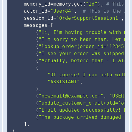
    memory_id
=
memory
.
get
(
"id"
)
,
# This i
    actor_id
=
"User84"
,
# This is the id
    session_id
=
"OrderSupportSession1"
,
#
    messages
=
[
(
"Hi, I'm having trouble with my
(
"I'm sorry to hear that. Let me
(
"lookup_order(order_id='12345')
(
"I see your order was shipped 3
(
"Actually, before that - I also
(
"Of course! I can help with 
"ASSISTANT"
,
)
,
(
"newemail@example.com"
,
"USER"
)
(
"update_customer_email(old='old
(
"Email updated successfully! No
(
"The package arrived damaged"
,
]
,
)