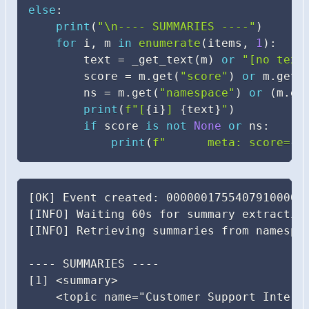
else
:
print
(
"\n---- SUMMARIES ----"
)
for
 i
,
 m 
in
enumerate
(
items
,
1
)
:
        text 
=
 _get_text
(
m
)
or
"[no text
        score 
=
 m
.
get
(
"score"
)
or
 m
.
get
(
        ns 
=
 m
.
get
(
"namespace"
)
or
(
m
.
ge
print
(
f"[
{
i
}
] 
{
text
}
"
)
if
 score 
is
not
None
or
 ns
:
print
(
f"      meta: score=
{
s
[OK] Event created: 0000001755407910000#3
[INFO] Waiting 60s for summary extraction
[INFO] Retrieving summaries from namespac
---- SUMMARIES ----

[1] <summary>

    <topic name="Customer Support Interac