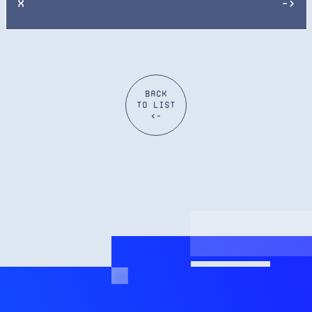
X
->
Back
to list
<-