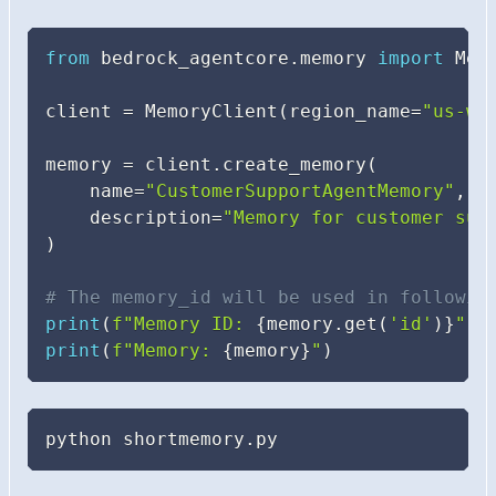
from
 bedrock_agentcore
.
memory 
import
 Memo
client 
=
 MemoryClient
(
region_name
=
"us-we
memory 
=
 client
.
create_memory
(
    name
=
"CustomerSupportAgentMemory"
,
    description
=
"Memory for customer sup
)
# The memory_id will be used in followin
print
(
f"Memory ID: 
{
memory
.
get
(
'id'
)
}
"
)
print
(
f"Memory: 
{
memory
}
"
)
python shortmemory.py