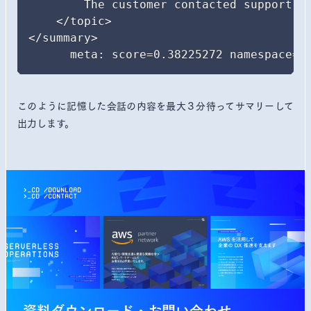
        The customer contacted support a
    </topic>

</summary>

      meta: score=0.38225272 namespace=N
このように記憶した会話の内容を最大３分待ってサマリーして
出力します。
>_cd
/
DOWNLOAD
>_cd
/
CONTACT
資料ダウンロード・
お問い合わせ