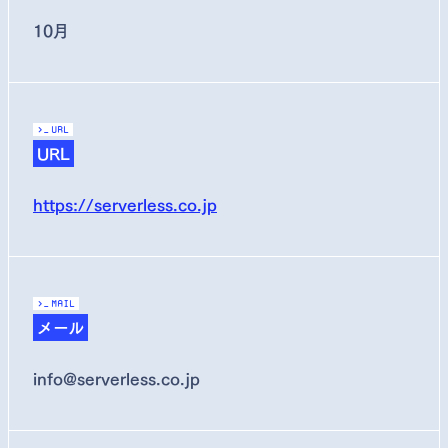
10月
>_
URL
URL
https://serverless.co.jp
>_
Mail
メール
info@serverless.co.jp