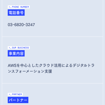
>_
Phone Number
電話番号
03ｰ6820ｰ3247
>_
Our Business
事業内容
AWSを中心としたクラウド活用によるデジタルトラ
ンスフォーメーション支援
>_
partner
パートナー