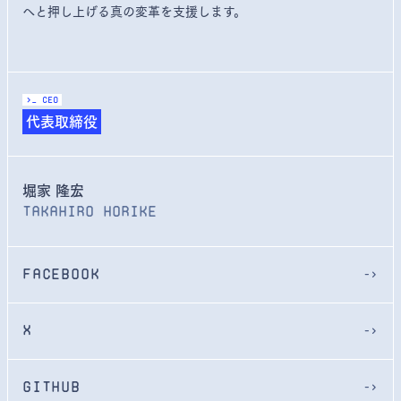
へと押し上げる真の変革を支援します。
>_ CEO
代表取締役
堀家 隆宏
Takahiro Horike
FACEBOOK
->
X
->
GitHub
->