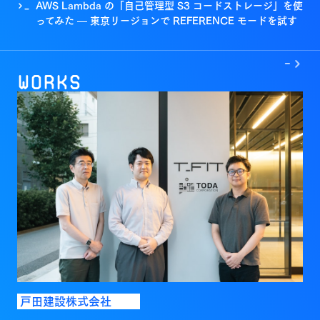
AWS Lambda の「自己管理型 S3 コードストレージ」を使
>_
ってみた — 東京リージョンで REFERENCE モードを試す
->
Works
戸田建設株式会社