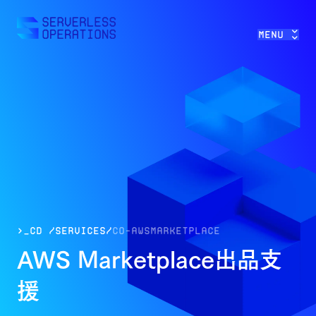
>>
Menu
>_cd /services/
co-
awsmarketplace
AWS Marketplace出品支
援