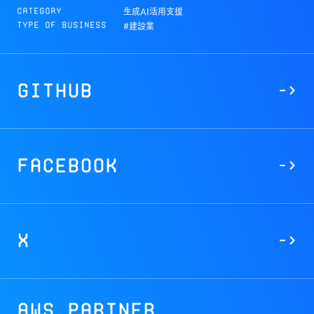
生成AI活用支援
Category
#建設業
Type of Business
GitHub
->
Facebook
->
X
->
AWS Partner