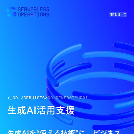
>>
Menu
>_cd /services/
co-
generativeai
生成AI活用支援
生成AIを“使える技術”に。ビジネス