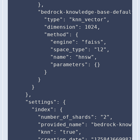
        },

        "bedrock-knowledge-base-default-v
          "type": "knn_vector",

          "dimension": 1024,

          "method": {

            "engine": "faiss",

            "space_type": "l2",

            "name": "hnsw",

            "parameters": {}

          }

        }

      }

    },

    "settings": {

      "index": {

        "number_of_shards": "2",

        "provided_name": "bedrock-knowled
        "knn": "true",

        "creation_date": "1758436699878",