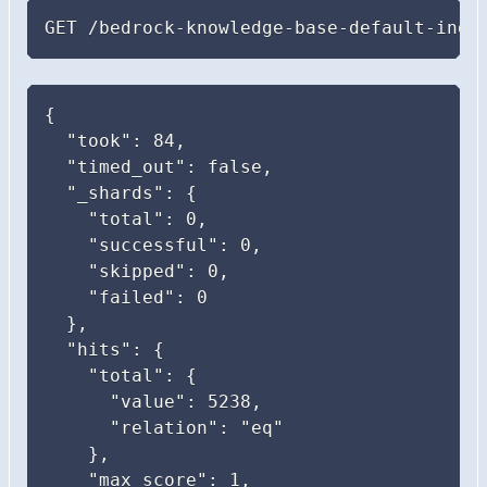
GET /bedrock-knowledge-base-default-inde
{

  "took": 84,

  "timed_out": false,

  "_shards": {

    "total": 0,

    "successful": 0,

    "skipped": 0,

    "failed": 0

  },

  "hits": {

    "total": {

      "value": 5238,

      "relation": "eq"

    },

    "max_score": 1,
