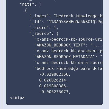
    "hits": [

      {

        "_index": "bedrock-knowledge-base
        "_id": "1%3A0%3ANEoOa5kBGTQlPq8G3
        "_score": 1,

        "_source": {

          "x-amz-bedrock-kb-source-uri":
          "AMAZON_BEDROCK_TEXT": "....
          "x-amz-bedrock-kb-document-page
          "AMAZON_BEDROCK_METADATA": """
          "x-amz-bedrock-kb-data-source-i
          "bedrock-knowledge-base-default
            -0.029882366,

            0.026826214,

            0.019808386,

            -0.005235073,

<snip>