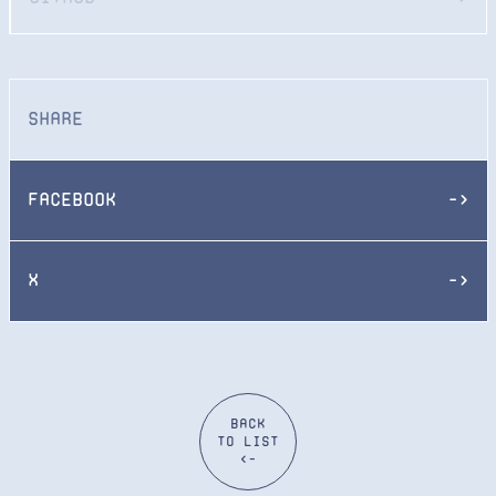
Share
Facebook
->
X
->
Back
to list
<-