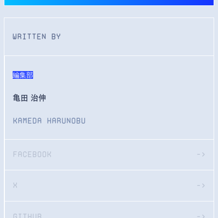
WRITTEN BY
編集部
亀田 治伸
Kameda Harunobu
Facebook
->
X
->
GitHub
->