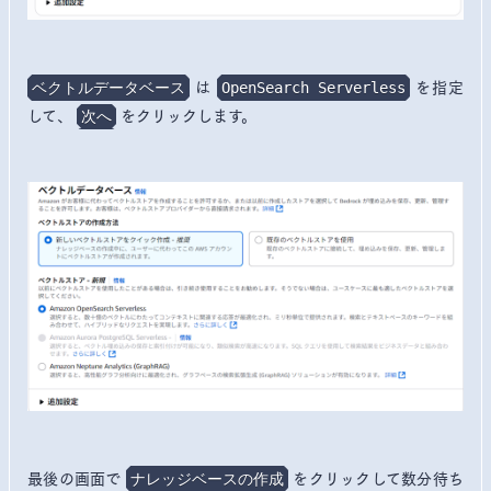
は
を指定
ベクトルデータベース
OpenSearch Serverless
して、
をクリックします。
次へ
最後の画面で
をクリックして数分待ち
ナレッジベースの作成