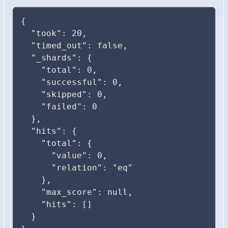
{

  "took": 20,

  "timed_out": false,

  "_shards": {

    "total": 0,

    "successful": 0,

    "skipped": 0,

    "failed": 0

  },

  "hits": {

    "total": {

      "value": 0,

      "relation": "eq"

    },

    "max_score": null,

    "hits": []

  }
