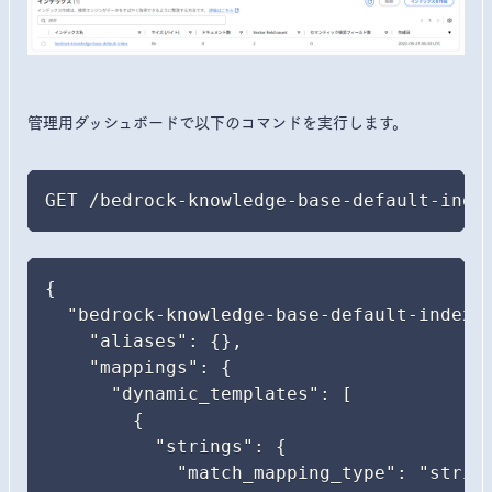
管理用ダッシュボードで以下のコマンドを実行します。
GET /bedrock-knowledge-base-default-inde
{

  "bedrock-knowledge-base-default-index":
    "aliases": {},

    "mappings": {

      "dynamic_templates": [

        {

          "strings": {

            "match_mapping_type": "string