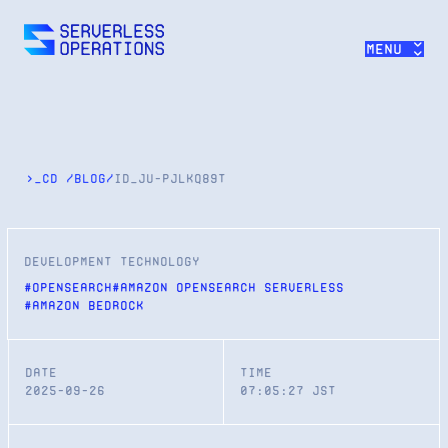
>>
Menu
>_cd
/
blog
/
id_
ju-pjlkq89t
development technology
#
OpenSearch
#
Amazon OpenSearch Serverless
#
Amazon Bedrock
Date
Time
2025-09-26
07:05:27
JST