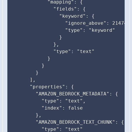
            "mapping": {

              "fields": {

                "keyword": {

                  "ignore_above": 2147483
                  "type": "keyword"

                }

              },

              "type": "text"

            }

          }

        }

      ],

      "properties": {

        "AMAZON_BEDROCK_METADATA": {

          "type": "text",

          "index": false

        },

        "AMAZON_BEDROCK_TEXT_CHUNK": {

          "type": "text"
