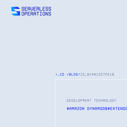
>_cd
/
blog
/
id_
81an1c5tpe18
development technology
#
Amazon DynamoDB
#
Extend