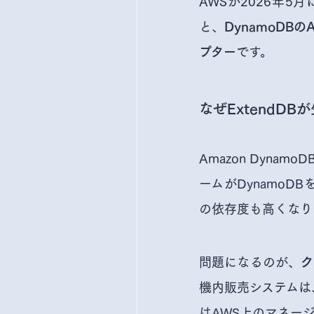
AWSが2026年5
と、
DynamoDB
です。
プター
なぜExtendDB
Amazon Dyn
ームがDynamoD
の依存度も高くなり
問題になるのが、
ク
機内販売システムは
はAWS上のマネー